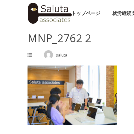
Skip
to
トップページ
就労継続
content
MNP_2762 2
saluta