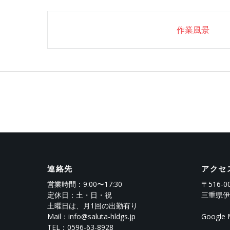
Post
作業風景
navigation
連絡先
アクセ
営業時間：9:00〜17:30
〒516-0
定休日：土・日・祝
三重県伊
土曜日は、月1回の出勤有り
Mail：info@saluta-hldgs.jp
Googl
TEL：
0596-63-8928