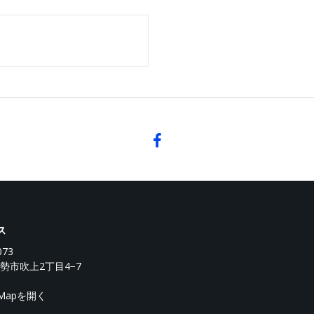
ス
073
勢市吹上2丁目4−7
e Mapを開く