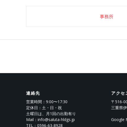
Post
事務所
navigation
連絡先
アクセ
営業時間：9:00〜17:30
〒516-0
定休日：土・日・祝
三重県伊
土曜日は、月1回の出勤有り
Mail：info@saluta-hldgs.jp
Googl
TEL：
0596-63-8928