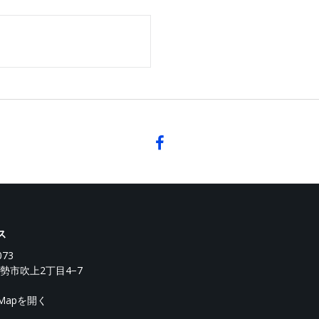
ス
073
勢市吹上2丁目4−7
e Mapを開く