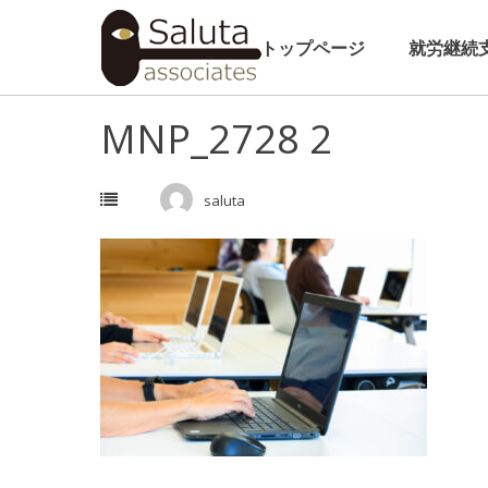
Skip
to
トップページ
就労継続
content
MNP_2728 2
saluta