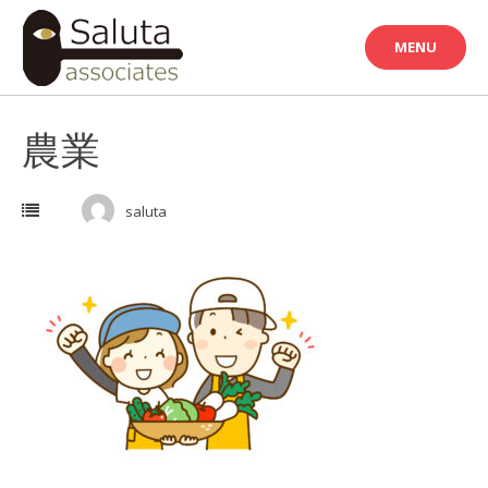
Skip
to
MENU
content
農業
saluta