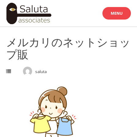
Skip
to
MENU
content
メルカリのネットショッ
プ販
saluta